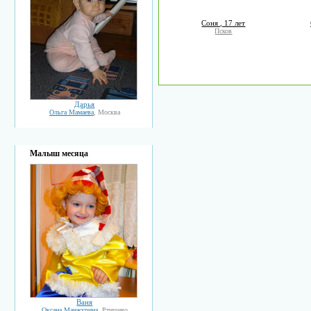
Соня , 17 лет
Псков
Дарья
Ольга Мамаева
, Москва
Малыш месяца
Ваня
Оксана Манжурина
, Ртищево