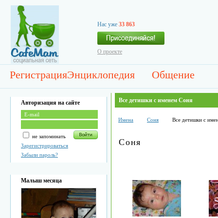
Нас уже
33 863
О проекте
Регистрация
Энциклопедия
Общение
Все детишки с именем Соня
Авторизация на сайте
Имена
Соня
Все детишки с име
не запоминать
Соня
Зарегистрироваться
Забыли пароль?
Малыш месяца